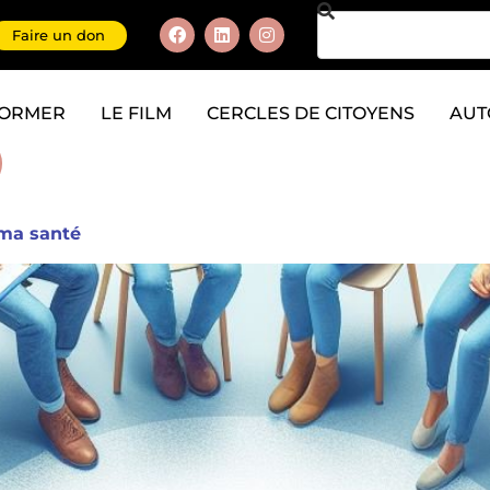
Faire un don
FORMER
LE FILM
CERCLES DE CITOYENS
AUT
 ma santé