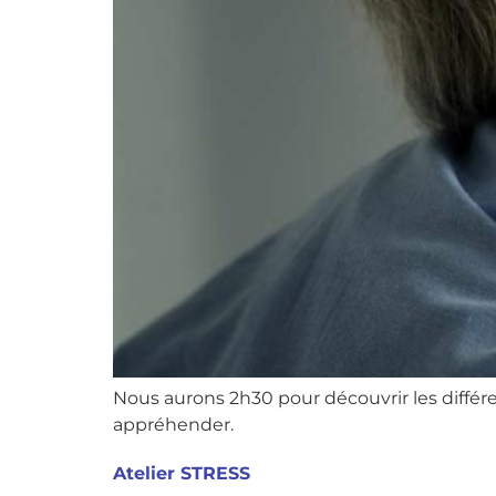
Nous aurons 2h30 pour découvrir les différe
appréhender.
Atelier STRESS