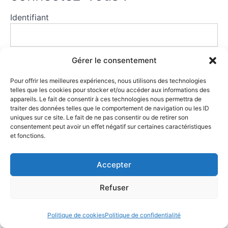
et
Identifiant
du
soin
Mot de passe
Gérer le consentement
Introduction
Pour offrir les meilleures expériences, nous utilisons des technologies
Pourquoi
telles que les cookies pour stocker et/ou accéder aux informations des
parler
Se souvenir de moi
appareils. Le fait de consentir à ces technologies nous permettra de
de santé
traiter des données telles que le comportement de navigation ou les ID
?
uniques sur ce site. Le fait de ne pas consentir ou de retirer son
consentement peut avoir un effet négatif sur certaines caractéristiques
et fonctions.
Santé
: de
quoi
parle-
Accepter
Mot de passe oublié
t-on ?
Refuser
Santé :
de quoi
parle-t-on ?
Les
Politique de cookies
Politique de confidentialité
déterminants