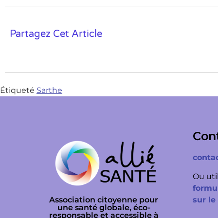
Partagez Cet Article
Étiqueté
Sarthe
Con
conta
Ou uti
formul
sur le
Association citoyenne pour
une santé globale, éco-
responsable et accessible à