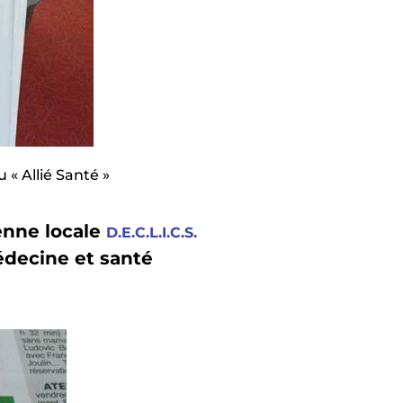
 « Allié Santé »
yenne locale
D.E.C.L.I.C.S.
édecine et santé