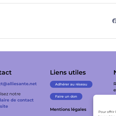
tact
Liens utiles
ct@alliesante.net
R
Adhérer au réseau
e
lisez notre
n
Faire un don
aire de contact
 site
Mentions légales
Pour offrir